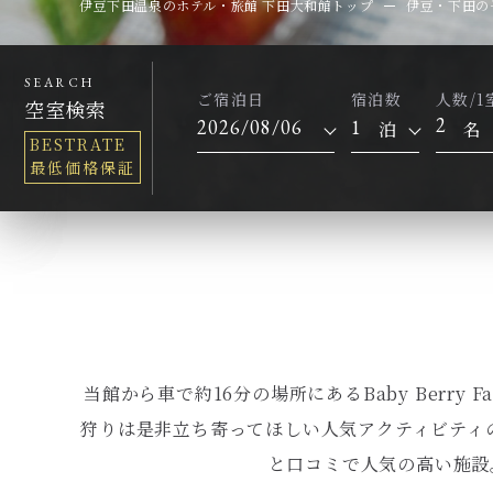
伊豆下田温泉のホテル・旅館 下田大和館トップ
伊豆・下田の
SEARCH
ご宿泊日
宿泊数
人数/1
空室検索
2
泊
名
BESTRATE
最低価格保証
当館から車で約16分の場所にあるBaby Ber
狩りは是非立ち寄ってほしい人気アクティビティのひ
と口コミで人気の高い施設