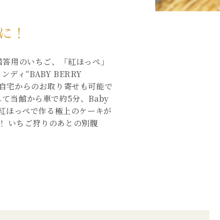
キに！
した贈答用のいちご、「紅ほっぺ」
ィ“BABY BERRY
ご自宅からのお取り寄せも可能で
て当館から車で約5分、Baby
採れた紅ほっぺで作る極上のケーキが
！ いちご狩りのあとの別腹