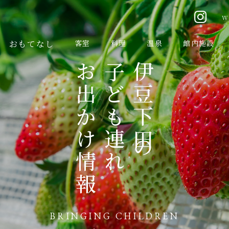
W
おもてなし
客室
料理
温泉
館内施設
お出かけ情報
子ども連れ
伊豆下田の
BRINGING CHILDREN