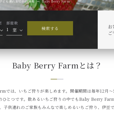
子ども連れおでかけ情報
Baby Berry Farm
室
部屋数
お
検索する
室
ご
Baby Berry Farmとは？
ry Farmでは、いちご狩りが楽しめます。開催期間は毎年12
とつです。数あるいちご狩りの中でもBaby Berry F
。子供連れのご家族もみんなで楽しめるいちご狩り、伊豆