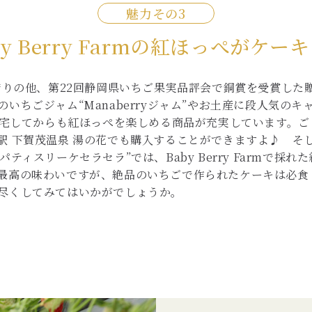
魅力その
by Berry Farmの紅ほっぺがケー
はいちご狩りの他、第22回静岡県いちご果実品評会で銅賞を受賞
ちごジャム“Manaberryジャム”やお土産に段人気のキャンデ
、帰宅してからも紅ほっぺを楽しめる商品が充実しています。
 下賀茂温泉 湯の花でも購入することができますよ♪ そし
分の“パティスリーケセラセラ”では、Baby Berry Farmで
最高の味わいですが、絶品のいちごで作られたケーキは必食
尽くしてみてはいかがでしょうか。