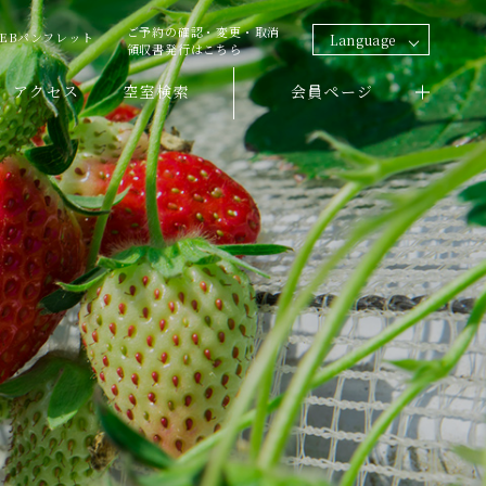
ご予約の確認・変更・取消
EBパンフレット
Language
領収書発行はこちら
アクセス
空室検索
会員ページ