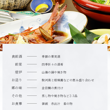
食前酒
季節の果実酒
前菜
四季折々の酒肴
焜炉
山海の鍋や焼き物
お造り
駿河湾と相模灘などの恵み盛り合わせ
郷の味
金目鯛の煮付け
その他
蒸し物や焼き物など2-3品
お食事
御飯 赤出汁 香の物