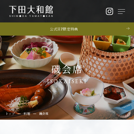
公式HP限定特典
磯会席
ISOKAISEKI
トップ
料理
磯会席