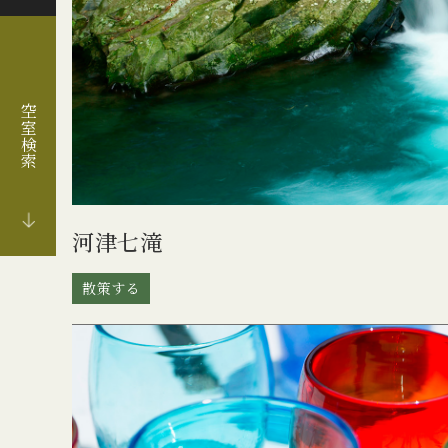
空室検索
河津七滝
散策する