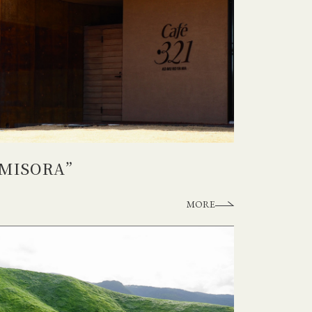
ISORA”
MORE