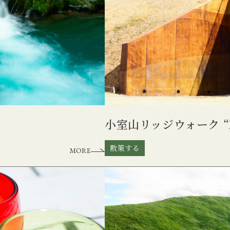
小室山リッジウォーク “M
散策する
MORE