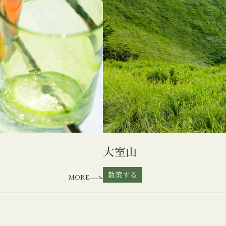
大室山
散策する
MORE