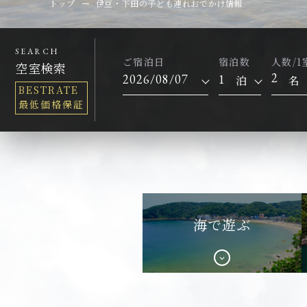
トップ
伊豆・下田の子ども連れおでかけ情報
SEARCH
ご宿泊日
宿泊数
人数/1
空室検索
2
泊
名
BESTRATE
最低価格保証
海で遊ぶ