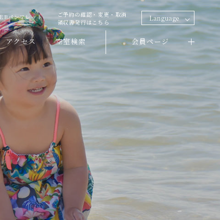
ご予約の確認・変更・取消
EBパンフレット
Language
領収書発行はこちら
アクセス
空室検索
会員ページ