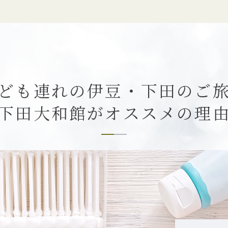
ども連れの
伊豆・下田のご
下田大和館が
オススメの理