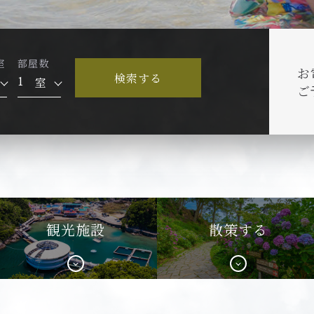
室
部屋数
お
検索する
室
ご
観光施設
散策する