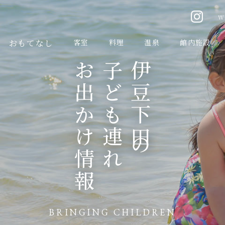
W
おもてなし
客室
料理
温泉
館内施設
お出かけ情報
子ども連れ
伊豆下田の
BRINGING CHILDREN