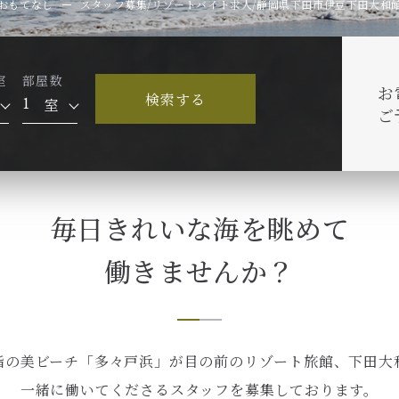
おもてなし
スタッフ募集/リゾートバイト求人/静岡県下田市伊豆下田大和
室
部屋数
お
検索する
室
ご
毎日きれいな海を眺めて
働きませんか？
指の美ビーチ「多々戸浜」が目の前のリゾート旅館、下田大
一緒に働いてくださるスタッフを募集しております。