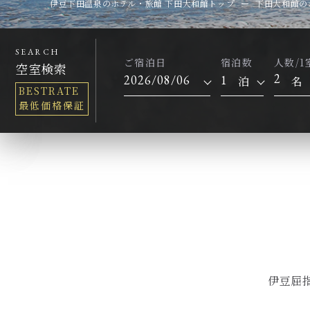
伊豆下田温泉のホテル・旅館 下田大和館トップ
下田大和館の
SEARCH
ご宿泊日
宿泊数
人数/1
空室検索
2
泊
名
BESTRATE
最低価格保証
伊豆屈