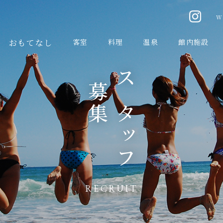
W
おもてなし
客室
料理
温泉
館内施設
募集
スタッフ
RECRUIT