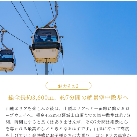
魅力その
総全長約3,600ｍ、約7分間の絶景空中散歩へ
山麓エリアを楽しんだ後は、山頂エリアへと一直線に繋がるロ
ープウェイへ。標高452ｍの葛城山山頂までの空中散歩は約7分
間。時間にすると長くはありませんが、その7分間は絶景に心
を奪われる最高のひとときとなるはずです。山肌に沿って高度
を上げていく爽快感にお子様たちは大喜び！ ゴンドラの車窓か