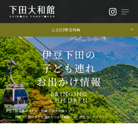
公式HP限定特典
伊豆下田の
子ども連れ
お出かけ情報
BRINGING
CHILDREN
伊豆下田温泉のホテル・旅館 下田大和館トップ
伊豆・下田の子ども連れおでかけ情報
伊豆パノラマパーク