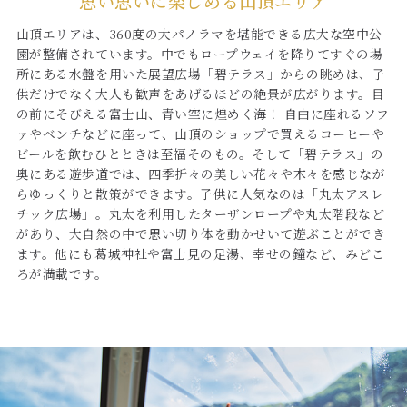
思い思いに楽しめる山頂エリア
山頂エリアは、360度の大パノラマを堪能できる広大な空中公
園が整備されています。中でもロープウェイを降りてすぐの場
所にある水盤を用いた展望広場「碧テラス」からの眺めは、子
供だけでなく大人も歓声をあげるほどの絶景が広がります。目
の前にそびえる富士山、青い空に煌めく海！ 自由に座れるソフ
ァやベンチなどに座って、山頂のショップで買えるコーヒーや
ビールを飲むひとときは至福そのもの。そして「碧テラス」の
奥にある遊歩道では、四季折々の美しい花々や木々を感じなが
らゆっくりと散策ができます。子供に人気なのは「丸太アスレ
チック広場」。丸太を利用したターザンロープや丸太階段など
があり、大自然の中で思い切り体を動かせいて遊ぶことができ
ます。他にも葛城神社や富士見の足湯、幸せの鐘など、みどこ
ろが満載です。